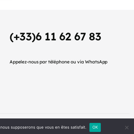
(+33)6 11 62 67 83
Appelez-nous par téléphone ou via WhatsApp
Accueil
Nos prestations
À propos
Contact
e, nous supposerons que vous en êtes satisfait.
OK