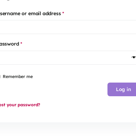
sername or email address
*
assword
*
Remember me
Log in
ost your password?